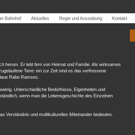
er Bahnhof
Aktuelles
Regie und Aussattung
Kontakt
ich herum. Er lebt fern von Heimat und Familie. Als wirksames
ugelaufene Tiere: ein zur Zeit sind es das verfressene
chlaue Rabe Ramses.
erig. Unterschiedliche Bedürfnisse, Eigenheiten und
erständlich, wenn man die Lebensgeschichte des Einzelnen
as Verständnis und multikulturelles Miteinander bedeuten.