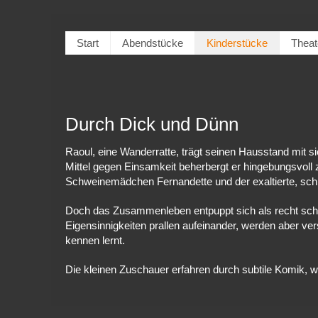
Start
Abendstücke
Kinderstücke
Theat
Durch Dick und Dünn
Raoul, eine Wanderratte, trägt seinen Hausstand mit s
Mittel gegen Einsamkeit beherbergt er hingebungsvoll z
Schweinemädchen Fernandette und der exaltierte, s
Doch das Zusammenleben entpuppt sich als recht schwi
Eigensinnigkeiten prallen aufeinander, werden aber v
kennen lernt.
Die kleinen Zuschauer erfahren durch subtile Komik, w